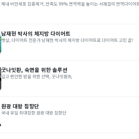
체내 비만세포 집중제거, 만족도 99% 면역력을 높이는 서재걸의 면역다이어
남재현 박사의 체지방 다이어트
뱃살, 다이어트 전문가 남재현 박사의 체지방 다이어트로 다이어트 고민 끝!
굿나잇환, 숙면을 위한 솔루션
깊고 편안한 밤을 위한 선택, 굿나잇환丸
원광 대왕 침향단
국내 유일 최대침향 원광 대왕 침향단