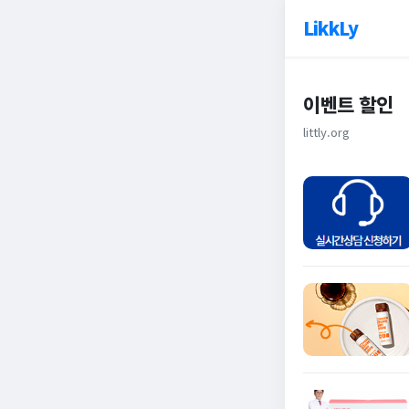
LikkLy
이벤트 할인
littly.org