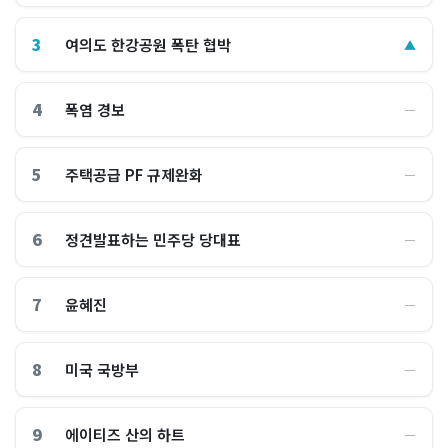
3
여의도 한강공원 폭탄 협박
▲
4
폭염 경보
―
5
주택공급 PF 규제완화
―
6
정견발표하는 민주당 당대표
―
7
윤혜진
―
8
미국 국방부
―
9
에이티즈 산의 하트
―