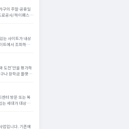
 가구의 주말·공휴일
국도로공사/하이패스
 있는 사이트가 내상
꿈과 도전’만을 평가하
누구나 장학금 플랫폼
해 장학생으로 선발되
지센터 방문 또는 복
있는 세대가 대상
게 냉방 지원금 신청
사업입니다. 기존에