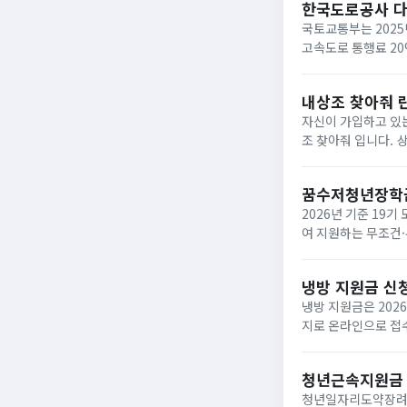
한국도로공사 
국토교통부는 2025
고속도로 통행료 2
내상조 찾아줘 
자신이 가입하고 있는
조 찾아줘 입니다. 상조회사들이 대부분 영세하여 폐업하는 사례가 속출하고 있는데 아래와 같은 사이트에서 조회하면
납입금의 50%를 환급받거
업한 상조회사...
꿈수저청년장학
2026년 기준 19
여 지원하는 무조건·
‘드림스폰’ 누리집
면,...
냉방 지원금 신
냉방 지원금은 202
지로 온라인으로 접수
이며, 여름 냉방 지
하...
청년근속지원금
청년일자리도약장려금