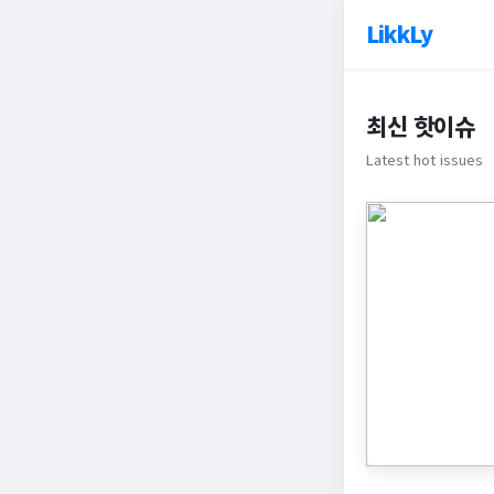
LikkLy
최신 핫이슈
Latest hot issues