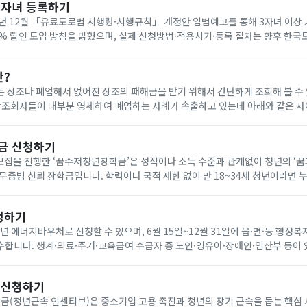
다자녀 등록하기
년 12월 「유료도로법 시행령·시행규칙」 개정안 입법예고를 통해 3자녀 이상
0% 할인 도입 방침을 밝혔으며, 실제 신청방법·적용시기·등록 절차는 향후 한
공지로 확인해야 합니다. 아래에서 빠르게 한국도로공사 다자녀 등록하세요!
란?
 상조나 폐업해서 없어진 상조의 패해금을 받기 위해서 간단하게 조회해 볼 수
나 다른 상조회사에 같은 조건으로 재 가입(무료) 가능합니다. 요즘 이상한 상조회사에서 폐
금 신청하기
기 모집을 진행한 ‘꿈수저청년장학금’은 성적이나 소득 수준과 관계없이 청년의 ‘
무증빙 신뢰 장학금입니다. 학력이나 국적 제한 없이 만 18~34세 청년이라면 
을 통해 온라인으로 신청할 수 있습니다. 자기소개서와 청년 정책 제안서를 제출
청하기
6년 에너지바우처로 신청할 수 있으며, 6월 15일~12월 31일에 읍·면·동 행정복
합니다. 생계·의료·주거·교육급여 수급자 중 노인·영유아·장애인·임산부 등이 
원은 전기 요금 차감 방식으로 7월 1일~9월 30일에 사용합니다. 아래에서 빠르
 신청하기
(청년근속 인센티브)은 중소기업 고용 촉진과 청년의 장기 근속을 돕는 핵심 