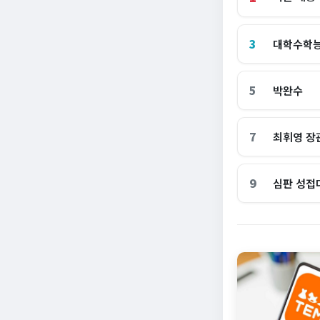
3
대학수학
5
박완수
7
최휘영 장
9
심판 성접