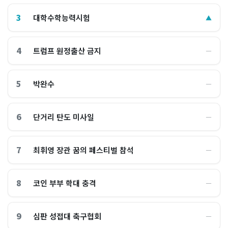
3
대학수학능력시험
▲
4
트럼프 원정출산 금지
―
5
박완수
―
6
단거리 탄도 미사일
―
7
최휘영 장관 꿈의 페스티벌 참석
―
8
코인 부부 학대 충격
―
9
심판 성접대 축구협회
―