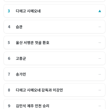
3
디에고 시메오네
▲
4
습관
―
5
울산 서명관 첫골 환호
―
6
고흥군
―
7
송가인
―
8
디에고 시메오네 감독과 이강인
―
9
김민석 제주 인천 승리
―